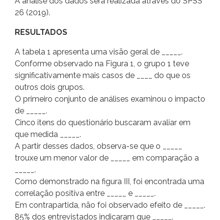
A análise dos dados será realizada através do SPSS
26 (2019).
RESULTADOS
A tabela 1 apresenta uma visão geral de _____.
Conforme observado na Figura 1, o grupo 1 teve
significativamente mais casos de ____ do que os
outros dois grupos.
O primeiro conjunto de análises examinou o impacto
de _____.
Cinco itens do questionário buscaram avaliar em
que medida _____.
A partir desses dados, observa-se que o _____
trouxe um menor valor de _____ em comparação a
_____.
Como demonstrado na figura III, foi encontrada uma
correlação positiva entre _____ e _____.
Em contrapartida, não foi observado efeito de _____.
85% dos entrevistados indicaram que _____.