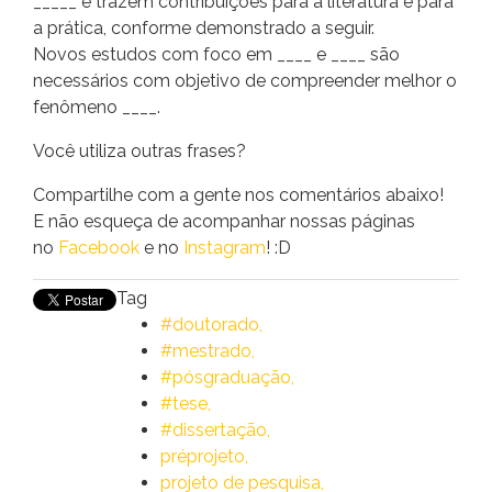
_____ e trazem contribuições para a literatura e para
a prática, conforme demonstrado a seguir.
Novos estudos com foco em ____ e ____ são
necessários com objetivo de compreender melhor o
fenômeno ____.
Você utiliza outras frases?
Compartilhe com a gente nos comentários abaixo!
E não esqueça de acompanhar nossas páginas
no
Facebook
e no
Instagram
! :D
Tag
#doutorado
#mestrado
#pósgraduação
#tese
#dissertação
préprojeto
projeto de pesquisa