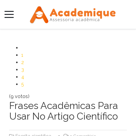
1
2
3
4
5
(9 votos)
Frases Acadêmicas Para
Usar No Artigo Científico