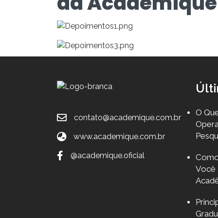
da Academique
Últ
O Que
contato@academique.com.br
Opera
Pesqu
www.academique.com.br
@academique.oficial
Como 
Você 
Acad
Princ
Grad