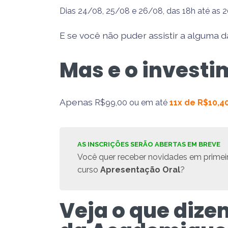
Dias 24/08, 25/08 e 26/08, d
as 18h até as 
E se você não puder assistir a alguma 
Mas e o invest
Apenas
R$9
9,00 ou
em até
11x de R$10,4
AS INSCRIÇÕES SERÃO ABERTAS EM BREVE
Vo
cê quer receber
novidades em prime
curso
Apresentação Oral
?
Veja o que dize