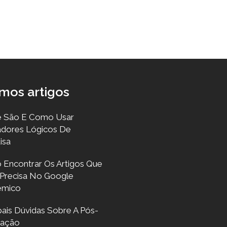
imos artigos
 São E Como Usar
dores Lógicos De
isa
Encontrar Os Artigos Que
Precisa No Google
êmico
ipais Dúvidas Sobre A Pós-
uação