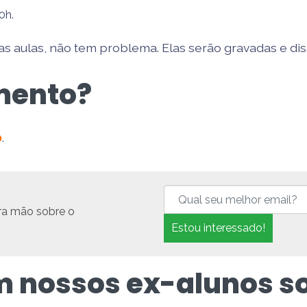
20h.
das aulas, não tem problema. Elas serão gravadas e di
imento?
0
.
ira mão
sobre o
m nossos ex-alunos s