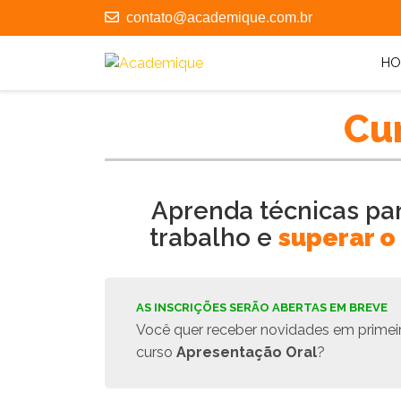
contato@academique.com.br
HO
Cu
Aprenda técnicas par
trabalho e
superar o
AS INSCRIÇÕES SERÃO ABERTAS EM BREVE
Vo
cê quer receber
novidades em prime
curso
Apresentação Oral
?