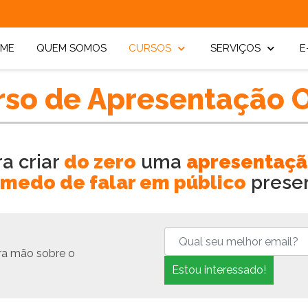
ME
QUEM SOMOS
CURSOS
SERVIÇOS
E
rso de Apresentação O
a criar
do zero
uma
apresentaçã
 medo de falar em público
presen
ira mão
sobre o