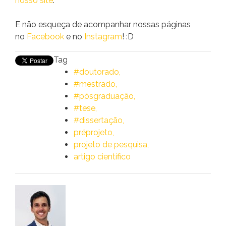
nosso site
.
E não esqueça de acompanhar nossas páginas
no
Facebook
e no
Instagram
! :D
Tag
#doutorado
#mestrado
#pósgraduação
#tese
#dissertação
préprojeto
projeto de pesquisa
artigo científico