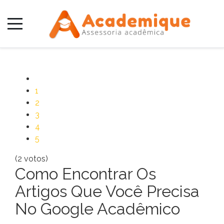
1
2
3
4
5
(2 votos)
Como Encontrar Os
Artigos Que Você Precisa
No Google Acadêmico