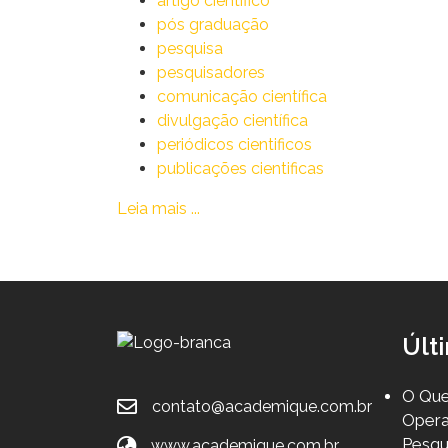
artigo científico
pós graduação
pesquisa
pesquisadores
comunicação científica
divulgação científica
periódicos cientificos
publicações cientificas
Leia mais ...
Últ
O Que
contato@academique.com.br
Opera
Pesqu
www.academique.com.br