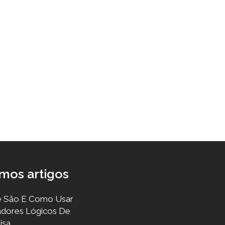
imos artigos
 São E Como Usar
dores Lógicos De
isa