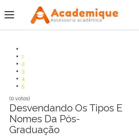
1
2
3
4
5
(0 votos)
Desvendando Os Tipos E
Nomes Da Pós-
Graduação