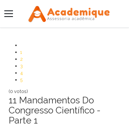
1
2
3
4
5
(0 votos)
11 Mandamentos Do
Congresso Científico -
Parte 1